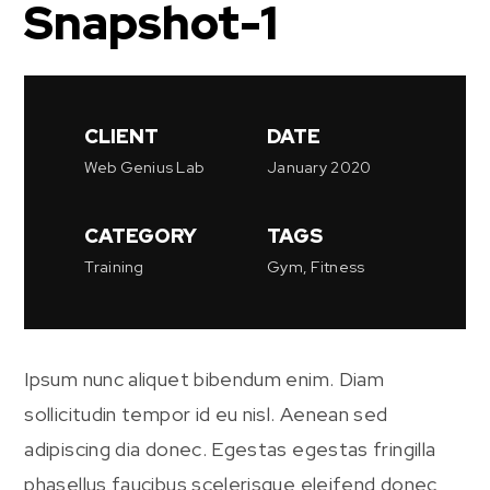
Snapshot-1
CLIENT
DATE
Web Genius Lab
January 2020
CATEGORY
TAGS
Training
Gym, Fitness
Ipsum nunc aliquet bibendum enim. Diam
sollicitudin tempor id eu nisl. Aenean sed
adipiscing dia donec. Egestas egestas fringilla
phasellus faucibus scelerisque eleifend donec